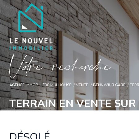
V
o
r
e
r
e
c
e
c
e
AGENCE IMMOBILIÈRE MULHOUSE
VENTE
BENNWIHR GARE
TER
TERRAIN EN VENTE SU
DÉSOLÉ