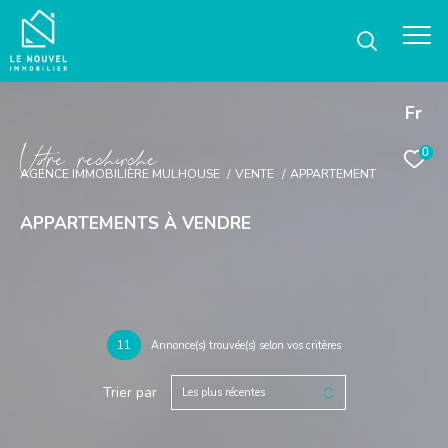
Fr
V
o
r
e
r
e
c
e
c
e
0
AGENCE IMMOBILIÈRE MULHOUSE
VENTE
APPARTEMENT
APPARTEMENTS À VENDRE
11
Annonce(s) trouvée(s) selon vos critères
Trier par
Les plus récentes