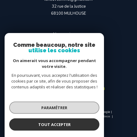
32 rue de la Justice
68100
MULHOUSE
Nous suivre sur
Comme beaucoup, notre site
utilise les cookies
On aimerait vous accompagner pendant
votre visite.
En poursuivant, vous acceptez l'utilisation des
Adhérents
cookies par ce site, afin de vous proposer des
contenus adaptés et réaliser des statistiques !
PARAMÉTRER
© 2026 | Tous droits réservés | Traduction powered by Google |
Nos honoraires
Plan du site
Mentions légales
Admin
Nos liens
Politique RGPD
Cookies
TOUT ACCEPTER