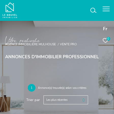
Fr
V
o
r
e
r
e
c
e
c
e
0
AGENCE IMMOBILIÈRE MULHOUSE
VENTE PRO
ANNONCES D'IMMOBILIER PROFESSIONNEL
1
Annonce(s) trouvée(s) selon vos critères
Trier par
Les plus récentes