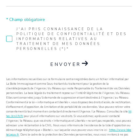
* Champ obligatoire
J'AI PRIS CONNAISSANCE DE LA
POLITIQUE DE CONFIDENTIALITÉ ET DES
INFORMATIONS RELATIVES AU
TRAITEMENT DE MES DONNÉES
PERSONNELLES (*)*
ENVOYER
Les informations recueillies sur ce formulaire sont enregistrées dans un fichier informatisé par
La Boite Immo agissant comme Sous-traitant du traitement pour la gestion de la
clientèle/prospects de l'Agence / du Réseau qui reste Responsable du Traitement de vos Données
personnelles. La base légale du traitement repose sur l'intérêt légitime de l'Agence / du Réseau.
Elles sont conservées jusqu'à demande de suppression et sont destinées à l'Agence / au Réseau.
Conformément à la loi « informatique et libertés », vous disposez des droits d’accès, de rectification,
d’effacement, d’opposition, de limitation et de portabilité de vos données. Vous pouvez retirer votre
consentement à tout moment en contactant directement l’Agence / Le Réseau. Consultez le site
ht
tps://cnil.fr/fr
pour plus d’informations sur vos droits. Si vous estimez, après avoir contacté
l'Agence / le Réseau, que vos droits « Informatique et Libertés » ne sont pas respectés, vous pouvez
adresser une réclamation à la CNIL. Nous vous informons de l’existence de la liste d'opposition au
démarchage téléphonique « Bloctel », sur laquelle vous pouvez vous inscrire ici :
https://www.bloc
tel.gouv.fr
. Dans le cadre de la protection des Données personnelles, nous vous invitons à ne pas