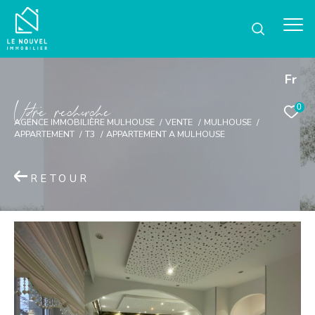
Fr
V
o
r
e
r
e
c
e
c
e
0
AGENCE IMMOBILIÈRE MULHOUSE
VENTE
MULHOUSE
APPARTEMENT
T3
APPARTEMENT A MULHOUSE
RETOUR