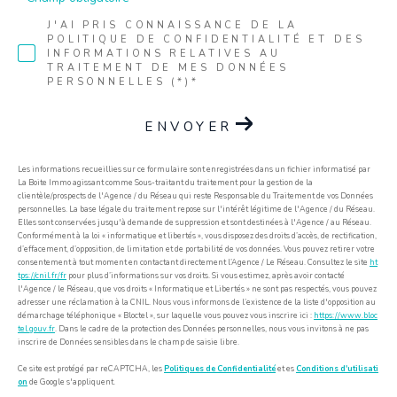
J'AI PRIS CONNAISSANCE DE LA
POLITIQUE DE CONFIDENTIALITÉ ET DES
INFORMATIONS RELATIVES AU
TRAITEMENT DE MES DONNÉES
PERSONNELLES (*)*
ENVOYER
Les informations recueillies sur ce formulaire sont enregistrées dans un fichier informatisé par
La Boite Immo agissant comme Sous-traitant du traitement pour la gestion de la
clientèle/prospects de l'Agence / du Réseau qui reste Responsable du Traitement de vos Données
personnelles. La base légale du traitement repose sur l'intérêt légitime de l'Agence / du Réseau.
Elles sont conservées jusqu'à demande de suppression et sont destinées à l'Agence / au Réseau.
Conformément à la loi « informatique et libertés », vous disposez des droits d’accès, de rectification,
d’effacement, d’opposition, de limitation et de portabilité de vos données. Vous pouvez retirer votre
consentement à tout moment en contactant directement l’Agence / Le Réseau. Consultez le site
ht
tps://cnil.fr/fr
pour plus d’informations sur vos droits. Si vous estimez, après avoir contacté
l'Agence / le Réseau, que vos droits « Informatique et Libertés » ne sont pas respectés, vous pouvez
adresser une réclamation à la CNIL. Nous vous informons de l’existence de la liste d'opposition au
démarchage téléphonique « Bloctel », sur laquelle vous pouvez vous inscrire ici :
https://www.bloc
tel.gouv.fr
. Dans le cadre de la protection des Données personnelles, nous vous invitons à ne pas
inscrire de Données sensibles dans le champ de saisie libre.
Ce site est protégé par reCAPTCHA, les
Politiques de Confidentialité
et es
Conditions d'utilisati
on
de Google s'appliquent.