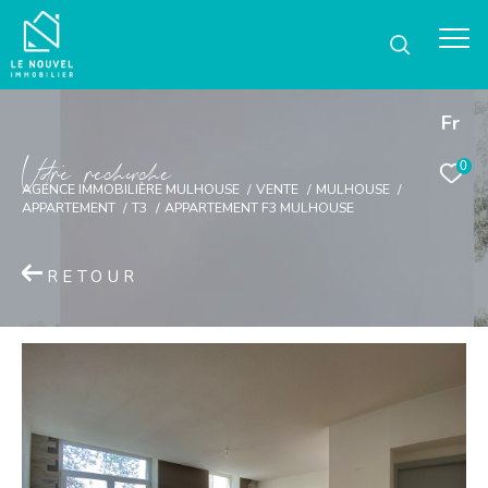
Fr
V
o
r
e
r
e
c
e
c
e
0
AGENCE IMMOBILIÈRE MULHOUSE
VENTE
MULHOUSE
APPARTEMENT
T3
APPARTEMENT F3 MULHOUSE
RETOUR