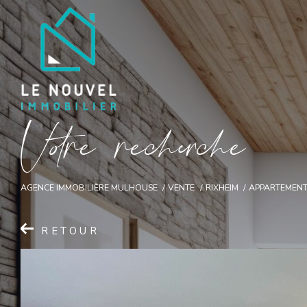
V
o
r
e
r
e
c
e
c
e
AGENCE IMMOBILIÈRE MULHOUSE
VENTE
RIXHEIM
APPARTEMEN
RETOUR