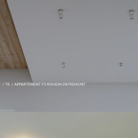
T
T6
APPARTEMENT F5 RIXHEIM ENTREMONT