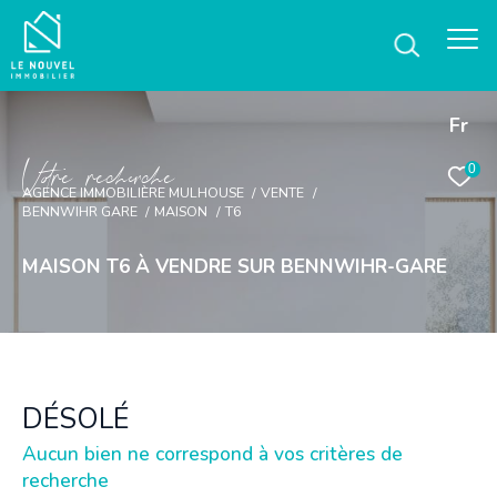
Fr
V
o
r
e
r
e
c
e
c
e
0
AGENCE IMMOBILIÈRE MULHOUSE
VENTE
BENNWIHR GARE
MAISON
T6
MAISON T6 À VENDRE SUR BENNWIHR-GARE
DÉSOLÉ
Aucun bien ne correspond à vos critères de
recherche