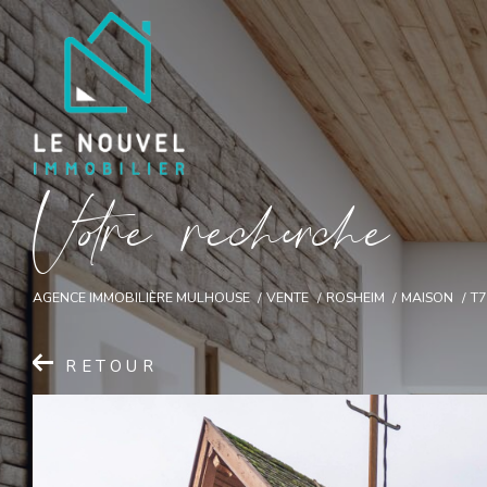
V
o
r
e
r
e
c
e
c
e
AGENCE IMMOBILIÈRE MULHOUSE
VENTE
ROSHEIM
MAISON
T7
RETOUR