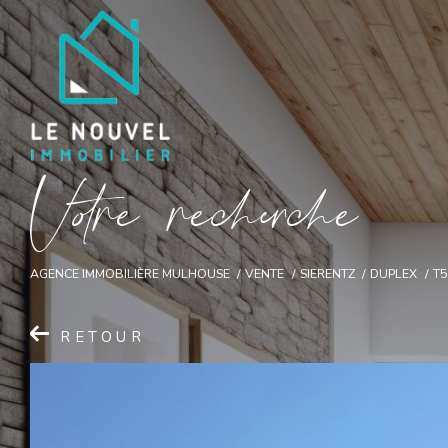
V
o
r
e
r
e
c
e
c
e
AGENCE IMMOBILIÈRE MULHOUSE
VENTE
SIERENTZ
DUPLEX
T5
RETOUR