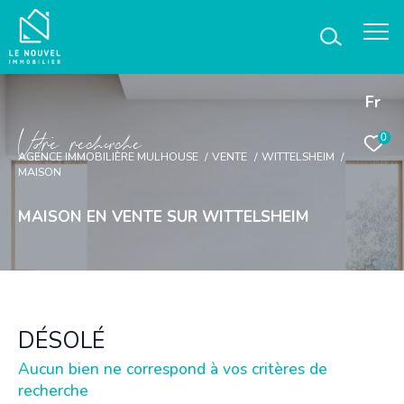
Fr
V
o
r
e
r
e
c
e
c
e
0
AGENCE IMMOBILIÈRE MULHOUSE
VENTE
WITTELSHEIM
MAISON
MAISON EN VENTE SUR WITTELSHEIM
DÉSOLÉ
Aucun bien ne correspond à vos critères de
recherche