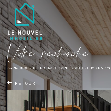
V
o
r
e
r
e
c
e
c
e
AGENCE IMMOBILIÈRE MULHOUSE
VENTE
WITTELSHEIM
MAISON
RETOUR