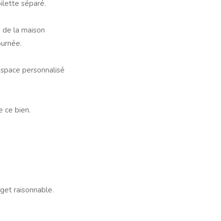
oilette séparé.
e de la maison
ournée.
espace personnalisé
 ce bien.
get raisonnable.