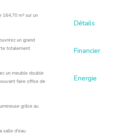
e 164,70 m² sur un
Détails
ouvrirez un grand
rte totalement
Financier
vec un meuble double
Energie
pouvant faire office de
lumineuse grâce au
 salle d'eau