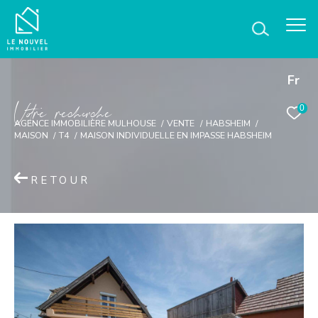
Fr
V
o
r
e
r
e
c
e
c
e
0
AGENCE IMMOBILIÈRE MULHOUSE
VENTE
HABSHEIM
MAISON
T4
MAISON INDIVIDUELLE EN IMPASSE HABSHEIM
RETOUR