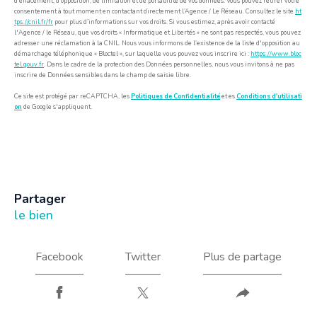
d’effacement, d’opposition, de limitation et de portabilité de vos données. Vous pouvez retirer votre
consentement à tout moment en contactant directement l’Agence / Le Réseau. Consultez le site
ht
tps://cnil.fr/fr
pour plus d’informations sur vos droits. Si vous estimez, après avoir contacté
l'Agence / le Réseau, que vos droits « Informatique et Libertés » ne sont pas respectés, vous pouvez
adresser une réclamation à la CNIL. Nous vous informons de l’existence de la liste d'opposition au
démarchage téléphonique « Bloctel », sur laquelle vous pouvez vous inscrire ici :
https://www.bloc
tel.gouv.fr
. Dans le cadre de la protection des Données personnelles, nous vous invitons à ne pas
inscrire de Données sensibles dans le champ de saisie libre.
Ce site est protégé par reCAPTCHA, les
Politiques de Confidentialité
et es
Conditions d'utilisati
on
de Google s'appliquent.
partager
le bien
Facebook
Twitter
Plus de partage