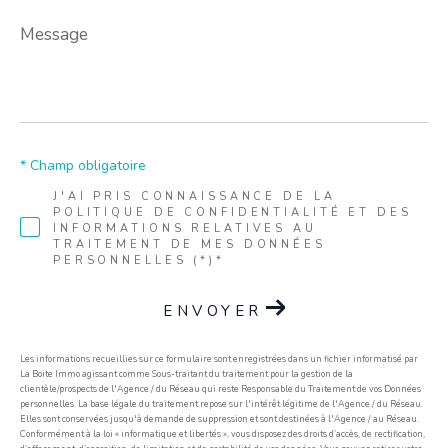
Message
*
* Champ obligatoire
J'AI PRIS CONNAISSANCE DE LA
POLITIQUE DE CONFIDENTIALITÉ ET DES
INFORMATIONS RELATIVES AU
TRAITEMENT DE MES DONNÉES
PERSONNELLES (*)*
ENVOYER
Les informations recueillies sur ce formulaire sont enregistrées dans un fichier informatisé par
La Boite Immo agissant comme Sous-traitant du traitement pour la gestion de la
clientèle/prospects de l'Agence / du Réseau qui reste Responsable du Traitement de vos Données
personnelles. La base légale du traitement repose sur l'intérêt légitime de l'Agence / du Réseau.
Elles sont conservées jusqu'à demande de suppression et sont destinées à l'Agence / au Réseau.
Conformément à la loi « informatique et libertés », vous disposez des droits d’accès, de rectification,